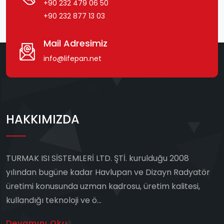
+90 232 479 06 50
+90 232 877 13 03
Mail Adresimiz
info@lifepan.net
HAKKIMIZDA
TURMAK ISI SİSTEMLERİ LTD. ŞTİ. kurulduğu 2008
yılından bugüne kadar Havlupan ve Dizayn Radyatör
üretimi konusunda uzman kadrosu, üretim kalitesi,
kullandığı teknoloji ve ö...
Devamını Oku