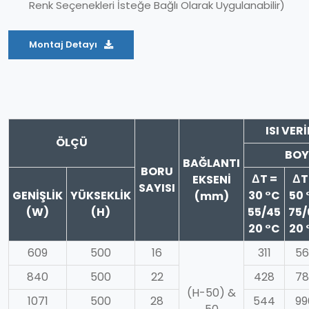
Renk Seçenekleri İsteğe Bağlı Olarak Uygulanabilir)
Montaj Detayı
ISI VER
ÖLÇÜ
BOY
BAĞLANTI
BORU
ΔT =
ΔT
EKSENİ
SAYISI
GENİŞLİK
YÜKSEKLİK
30 °C
50 
(mm)
(W)
(H)
55/45
75/
20 °C
20 
609
500
16
311
56
840
500
22
428
78
(H-50) &
1071
500
28
544
99