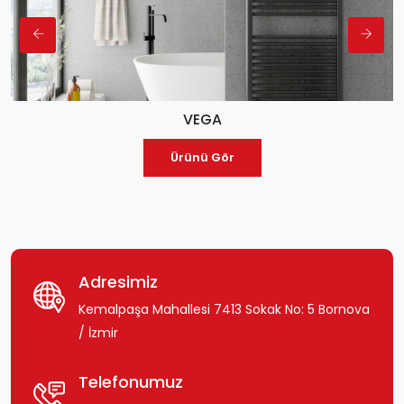
VEGA
Ürünü Gör
Adresimiz
Kemalpaşa Mahallesi 7413 Sokak No: 5 Bornova
/ İzmir
Telefonumuz