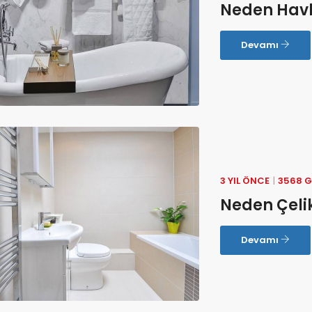
Neden Hav
Devamı
3 YIL ÖNCE
3568 
Neden Çeli
Devamı