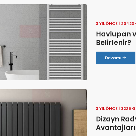
Navi
Ares Dikey 
3 YIL ÖNCE
20423
Havlupan ve
Belirlenir?
Devamı
3 YIL ÖNCE
3225 
Dizayn Rady
Avantajları