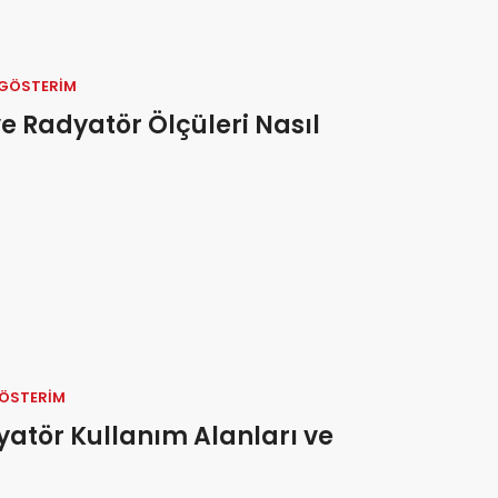
Çiftli
Ares Dikey Tekli
Are
 GÖSTERIM
 Radyatör Ölçüleri Nasıl
GÖSTERIM
atör Kullanım Alanları ve