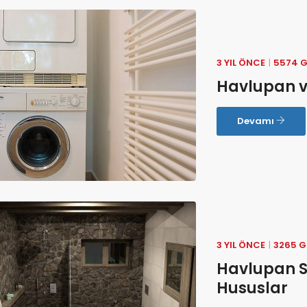
3 YIL ÖNCE
5574 
Havlupan v
Devamı
3 YIL ÖNCE
3265 
Havlupan Se
Hususlar