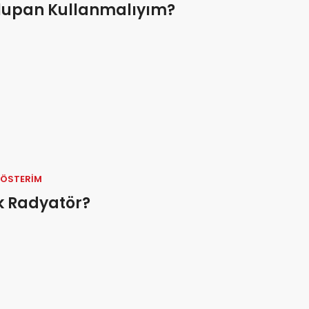
lupan Kullanmalıyım?
GÖSTERIM
k Radyatör?