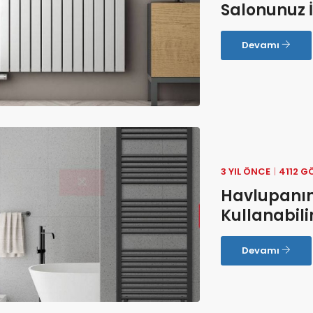
Salonunuz İ
Devamı
3 YIL ÖNCE
4112 G
Havlupanım
Kullanabili
Devamı