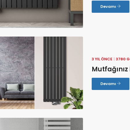
Devamı
3 YIL ÖNCE
3780 
Mutfağınız 
Devamı