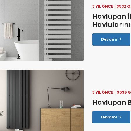
3 YIL ÖNCE
3532 
Havlupan il
Havlularını
Devamı
3 YIL ÖNCE
9039 
Havlupan B
Devamı