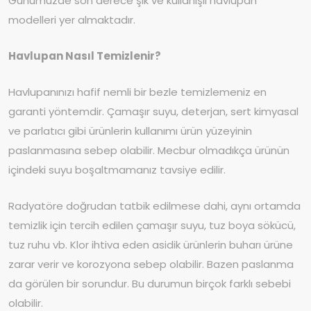
Günümüzde son derece şık ve kullanışlı havlupan
modelleri yer almaktadır.
Havlupan Nasıl Temizlenir?
Havlupanınızı hafif nemli bir bezle temizlemeniz en
garanti yöntemdir. Çamaşır suyu, deterjan, sert kimyasal
ve parlatıcı gibi ürünlerin kullanımı ürün yüzeyinin
paslanmasına sebep olabilir. Mecbur olmadıkça ürünün
içindeki suyu boşaltmamanız tavsiye edilir.
Radyatöre doğrudan tatbik edilmese dahi, aynı ortamda
temizlik için tercih edilen çamaşır suyu, tuz boya sökücü,
tuz ruhu vb. Klor ihtiva eden asidik ürünlerin buharı ürüne
zarar verir ve korozyona sebep olabilir. Bazen paslanma
da görülen bir sorundur. Bu durumun birçok farklı sebebi
olabilir.