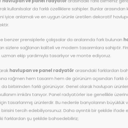
le
havlupan ve panel radyatör
arasındaki farkı bilmeniz gere
rak kullanılsalar da farklı özelliklere sahipler. Bunlar arasın
erini iyice anlamalı ve en uygun ürünle üretilen dekoratif ha
ktir.
ine benzer prensiplerle çalışsalar da aralarında fark bulunan
h
an sizlere sağlanan kaliteli ve modern tasarımlara sahiptir. Fi
çin uzman ekip yardımıyla tasarlıyor ve monte ediyoruz.
larak
havlupan ve panel radyatör
arasındaki farklardan bahs
ına rağmen hem tasarım hem de görünüm açısından farklı özelli
da birbirinden farklı görünüyor. Genel olarak havlupan ürünleri 
 kullanım imkânı tanıyor. Panel radyatörler ise genellikle üzer
 için tasarlanmış ürünlerdir. Bu nedenle banyolarının büyüklük 
birisini tercih edebiliyorsunuz. Daha ayrıntılı bir şekilde ifad
i farklardan şu şekilde bahsedebiliriz;