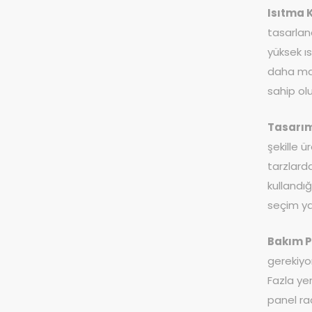
Isıtma 
tasarlan
yüksek ı
daha man
sahip ol
Tasarı
şekille 
tarzlard
kullandığ
seçim ya
Bakım P
gerekiyor
Fazla ye
panel ra