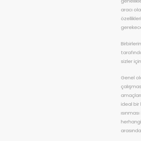
genellik
aracı ola
özellikl
gerekece
Birbirler
tarafınd
sizler i
Genel o
çalışmas
amaçları 
ideal bir
ısınması
herhangi 
arasındak