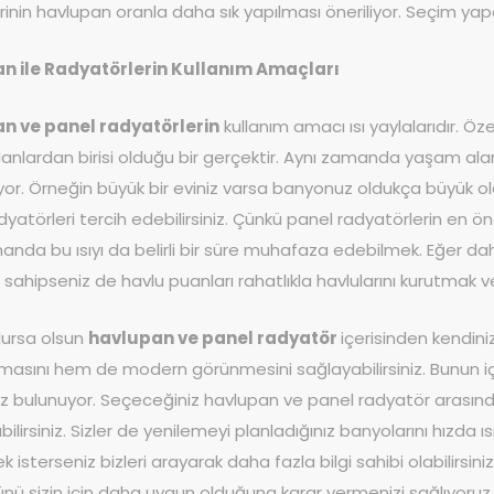
rinin havlupan oranla daha sık yapılması öneriliyor. Seçim yapar
n ile Radyatörlerin Kullanım Amaçları
n ve panel radyatörlerin
kullanım amacı ısı yaylalarıdır. Öz
alanlardan birisi olduğu bir gerçektir. Aynı zamanda yaşam ala
luyor. Örneğin büyük bir eviniz varsa banyonuz oldukça büyük o
dyatörleri tercih edebilirsiniz. Çünkü panel radyatörlerin en ö
anda bu ısıyı da belirli bir süre muhafaza edebilmek. Eğer da
 sahipseniz de havlu puanları rahatlıkla havlularını kurutmak v
lursa olsun
havlupan ve panel radyatör
içerisinden kendin
masını hem de modern görünmesini sağlayabilirsiniz. Bunun içi
nız bulunuyor. Seçeceğiniz havlupan ve panel radyatör arasındak
bilirsiniz. Sizler de yenilemeyi planladığınız banyolarını hızd
 isterseniz bizleri arayarak daha fazla bilgi sahibi olabilirsiniz. 
ünü sizin için daha uygun olduğuna karar vermenizi sağlıyoruz.