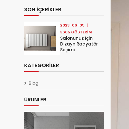
SON İÇERIKLER
2023-06-05
3605 GÖSTERIM
Salonunuz İçin
Dizayn Radyatör
Seçimi
KATEGORILER
Blog
ÜRÜNLER