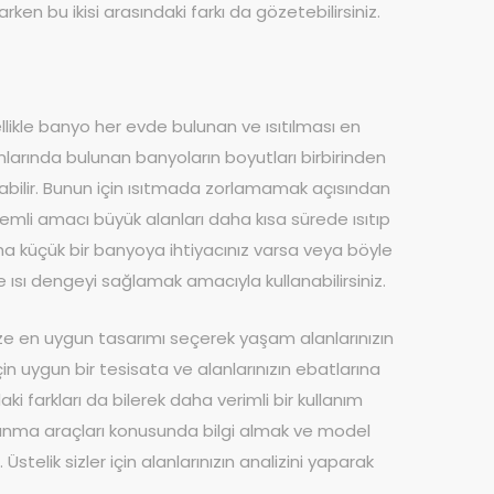
ken bu ikisi arasındaki farkı da gözetebilirsiniz.
ellikle banyo her evde bulunan ve ısıtılması en
nlarında bulunan banyoların boyutları birbirinden
labilir. Bunun için ısıtmada zorlamamak açısından
nemli amacı büyük alanları daha kısa sürede ısıtıp
ha küçük bir banyoya ihtiyacınız varsa veya böyle
e ısı dengeyi sağlamak amacıyla kullanabilirsiniz.
ize en uygun tasarımı seçerek yaşam alanlarınızın
n uygun bir tesisata ve alanlarınızın ebatlarına
i farkları da bilerek daha verimli bir kullanım
a ısınma araçları konusunda bilgi almak ve model
Üstelik sizler için alanlarınızın analizini yaparak