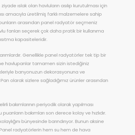
ade ıslak olan havluların asılıp kurutulması için
ısı amacıyla üretilmiş farklı malzemelere sahip
se bunların arasından panel radyatör seçmeniz
lu fanları seçerek çok daha pratik bir kullanıma
sıtma kapasiteleridir.
rımlardır. Genellikle panel radyatörler tek tip bir
sine havlupanlar tamamen sizin istediğiniz
enekleriyle banyonuzun dekorasyonuna ve
e Pan olarak sizlere sağladığımız ürünler arasından
elirli bakımlarının periyodik olarak yapılması
u puanların bakımları son derece kolay ve hızlıdır.
laylığını bünyesinde barındırıyor. Bunun aksine
r. Panel radyatörlerin hem su hem de hava