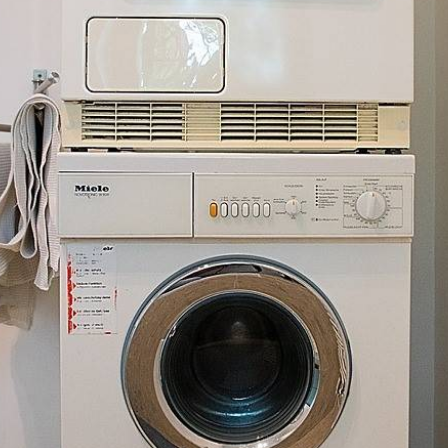
Navi
Ares Dikey Ç