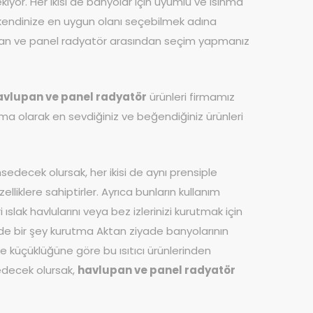
kiyor. Her ikisi de banyolar için uyumlu ve ısınma
dan kendinize en uygun olanı seçebilmek adına
vlupan ve panel radyatör arasından seçim yapmanız
avlupan ve panel radyatör
ürünleri firmamız
rma olarak en sevdiğiniz ve beğendiğiniz ürünleri
edecek olursak, her ikisi de aynı prensiple
klere sahiptirler. Ayrıca bunların kullanım
ıslak havlularını veya bez izlerinizi kurutmak için
inde bir şey kurutma Aktan ziyade banyolarının
ve küçüklüğüne göre bu ısıtıcı ürünlerinden
e edecek olursak,
havlupan ve panel radyatör