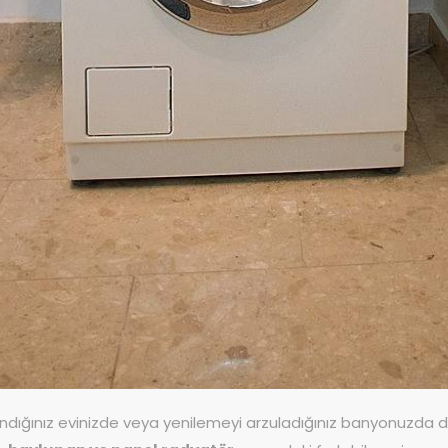
ındığınız evinizde veya yenilemeyi arzuladığınız banyonuzda 