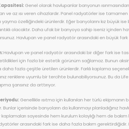
Kapasitesi:
Genel olarak havlupanlar banyonun ısınmasından ziy
an ve az ısı veren cihazlardır. Panel radyatörler ise tamamen 
sı yayma özelliğindeki ürünlerdir. Eğer banyolarını kız büyük i
tıklı olacaktır. Daha ufak bir banyoya sahip iseniz içinden hav
ursunuz. Havlupan ve panel radyatör arasındaki en büyük fark ı
m:
Havlupan ve panel radyatör arasındaki bir diğer fark ise tasa
üretildikleri için fazla bir estetik görünüm sağlamaz. Bunun ak
a daha fazla çeşitle üretilen ürünlerdir. Farklı kaplama seç
ınız renklere uyumlu bir tercihte bulunabiliyorsunuz. Bu da Lif
pma şansınız da arttırıyor.
eriyodu:
Genellikle ısıtma için kullanılan her türlü ekipmanın b
. Bunlar içerisinde banyoların da kullanmayı planladığınız havl
r kaplamaları sayesinde hem kurulum kolaylığı hem de bakım ko
dyatörler arasındaki fark ise daha fazla bakım gerektirdiğidi