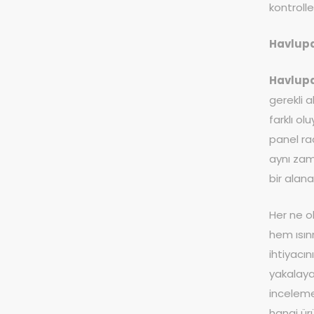
kontrolle
Havlupa
Havlupa
gerekli 
farklı o
panel ra
aynı zam
bir alana
Her ne o
hem ısın
ihtiyacı
yakalaya
incelemek
hangi ür